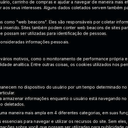
uário, carrinho de compras e ajudar a navegar de maneira mais e
 aos seus interesses. Alguns dados coletados servem também pa
 como "web beacons". Eles são responsáveis por coletar informa
stá inserido. Sites também podem conter web beacons de sites pa
 possam ser utilizadas para identificação de pessoas.
consideradas informações pessoais.
vários motivos, como o monitoramento de performance própria e m
idade analítica. Entre outras coisas, os cookies utilizados nos pe
anecem no dispositivo do usuário por um tempo determinado no 
rticular.
a armazenar informações enquanto o usuário está navegando no si
o deletados.
 uma maneira mais ampla em 4 diferentes categorias, em suas fun
 essenciais para navegar e utilizar os recursos do site. Sem ele
rmações sobre você que possam ser utilizadas para publicidade ou 