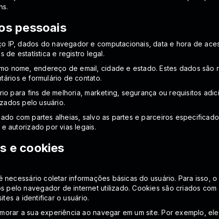
ns.
os pessoais
o IP, dados do navegador e computacionais, data e hora de aces
de estatística e registro legal.
o nome, endereço de email, cidade e estado. Estes dados são re
ários e formulário de contato.
io para fins de melhoria, marketing, segurança ou requisitos adic
izados pelo usuário.
hado com partes alheias, salvo as partes e parceiros especificad
e autorizado por vias legais.
s e cookies
 necessário coletar informações básicas do usuário. Para isso, o 
elo navegador de internet utilizado. Cookies são criados com o 
tes a identificar o usuário.
morar a sua experiência ao navegar em um site. Por exemplo, ele