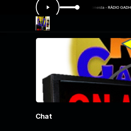
ora: Valesca Mayssa Eu Sou Teu Pai - Paulo Almeida - RÁDIO GADHA
Chat